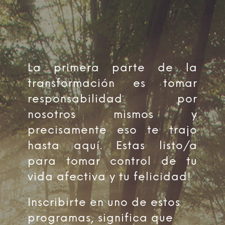
La primera parte de la
transformación es tomar
responsabilidad por
nosotros mismos y
precisamente eso te trajo
hasta aquí. Estas listo/a
para tomar control de tu
vida afectiva y tu felicidad!
Inscribirte en uno de estos
programas, significa que